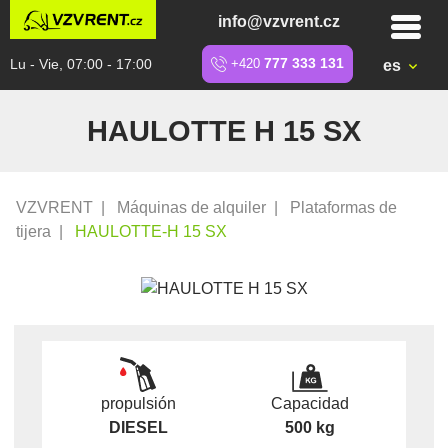
info@vzvrent.cz
Lu - Vie, 07:00 - 17:00
+420
777 333 131
es
HAULOTTE H 15 SX
VZVRENT
|
Máquinas de alquiler
|
Plataformas de
tijera
|
HAULOTTE-H 15 SX
propulsión
Capacidad
DIESEL
500 kg