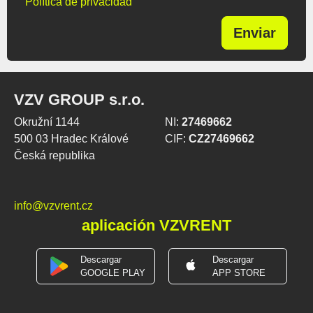
Política de privacidad
Enviar
VZV GROUP s.r.o.
Okružní 1144
NI:
27469662
500 03 Hradec Králové
CIF:
CZ27469662
Česká republika
info@vzvrent.cz
aplicación VZVRENT
Descargar
Descargar
GOOGLE PLAY
APP STORE