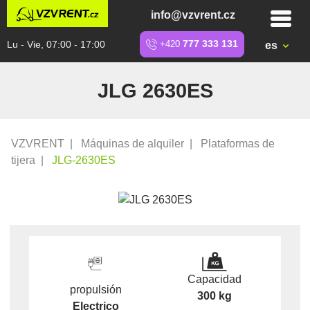
info@vzvrent.cz
Lu - Vie, 07:00 - 17:00
+420
777 333 131
es
JLG 2630ES
VZVRENT
|
Máquinas de alquiler
|
Plataformas de
tijera
|
JLG-2630ES
Capacidad
propulsión
300 kg
Electrico