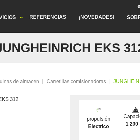
REFERENCIAS
¡NOVEDADES!
VICIOS
SOB
JUNGHEINRICH EKS 31
uinas de almacén
|
Carretillas comisionadoras
|
JUNGHEIN
Capaci
propulsión
1 200
Electrico