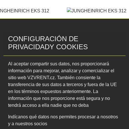
CONFIGURACIÓN DE
PRIVACIDADY COOKIES
Al aceptar compartir sus datos, nos proporcionará
información para mejorar, analizar y comercializar el
Formulario de contacto
sitio web VZVRENT.cz. También consiente la
transferencia de sus datos a terceros y fuera de la UE
 toda la República Checa.
en los términos expuestos anteriormente. La
Nombre de la sociedad
información que nos proporcione está segura y no
cas. Le prestamos caretillas
tendrá acceso a ella nadie que no deba
días o un año. No conocemos
Indícanos qué datos nos permites procesar a nosotros
Teléfono
*
y a nuestros socios