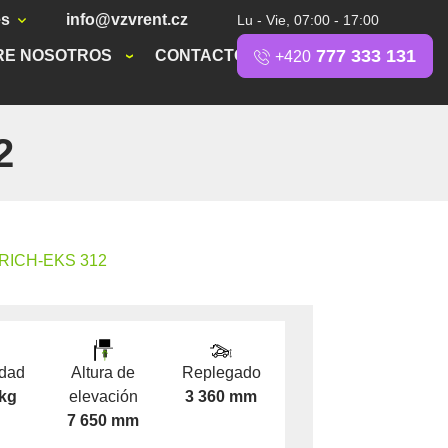
es
info@vzvrent.cz
Lu - Vie, 07:00 - 17:00
777 333 131
RE NOSOTROS
CONTACTO
+420
2
RICH-EKS 312
dad
Altura de
Replegado
 kg
elevación
3 360 mm
7 650 mm