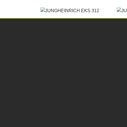
VZVRENT.cz es una empresa de alquiler
para
Trasladamos palés y grandes unidades tecnológi
elevadoras y equipos especiales por un o dos 
la palabra problema, no tenemos prejuicios.