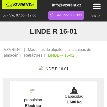
info@vzvrent.cz
Lu - Vie, 07:00 - 17:00
+420
777 333 131
es
LINDE R 16-01
VZVRENT
|
Máquinas de alquiler
|
máquinas de
almacén
|
Retráctiles
|
LINDE-R 16-01
Capacidad
propulsión
1 600 kg
Electrico