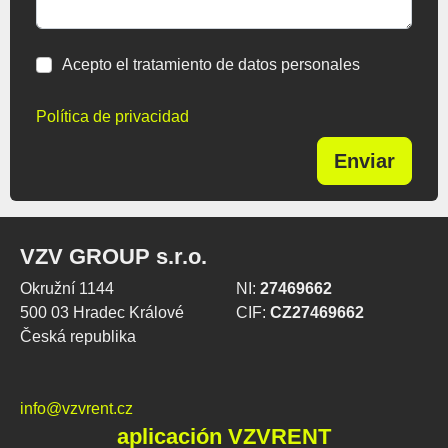
Acepto el tratamiento de datos personales
Política de privacidad
Enviar
VZV GROUP s.r.o.
Okružní 1144
NI:
27469662
500 03 Hradec Králové
CIF:
CZ27469662
Česká republika
info@vzvrent.cz
aplicación VZVRENT