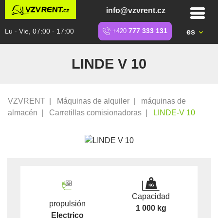
info@vzvrent.cz
Lu - Vie, 07:00 - 17:00
+420
777 333 131
es
LINDE V 10
VZVRENT
|
Máquinas de alquiler
|
máquinas de
almacén
|
Carretillas comisionadoras
|
LINDE-V 10
Capacidad
propulsión
1 000 kg
Electrico