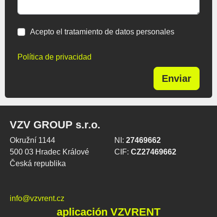
Acepto el tratamiento de datos personales
Política de privacidad
Enviar
VZV GROUP s.r.o.
Okružní 1144
NI:
27469662
500 03 Hradec Králové
CIF:
CZ27469662
Česká republika
info@vzvrent.cz
aplicación VZVRENT