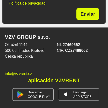
Política de privacidad
Enviar
VZV GROUP s.r.o.
Okružní 1144
NI:
27469662
500 03 Hradec Králové
CIF:
CZ27469662
Česká republika
info@vzvrent.cz
aplicación VZVRENT
Descargar
Descargar
GOOGLE PLAY
APP STORE