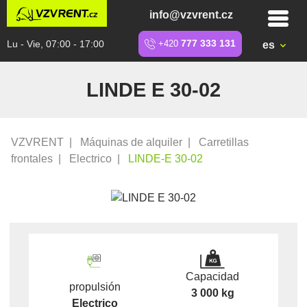
info@vzvrent.cz
Lu - Vie, 07:00 - 17:00
+420
777 333 131
es
LINDE E 30-02
VZVRENT
|
Máquinas de alquiler
|
Carretillas
frontales
|
Electrico
|
LINDE-E 30-02
Capacidad
propulsión
3 000 kg
Electrico