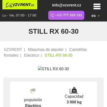
info@vzvrent.cz
Lu - Vie, 07:00 - 17:00
+420
777 333 131
es
STILL RX 60-30
VZVRENT
|
Máquinas de alquiler
|
Carretillas
frontales
|
Electrico
|
STILL-RX 60-30
Capacidad
propulsión
3 000 kg
Electrico