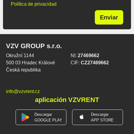
Política de privacidad
Enviar
VZV GROUP s.r.o.
Okružní 1144
NI:
27469662
500 03 Hradec Králové
CIF:
CZ27469662
Česká republika
info@vzvrent.cz
aplicación VZVRENT
Descargar
Descargar
GOOGLE PLAY
APP STORE