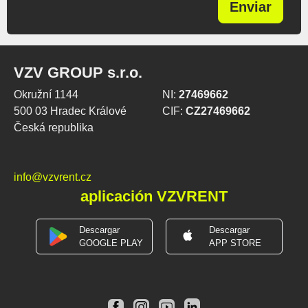
Enviar
VZV GROUP s.r.o.
Okružní 1144
NI:
27469662
500 03 Hradec Králové
CIF:
CZ27469662
Česká republika
info@vzvrent.cz
aplicación VZVRENT
Descargar
Descargar
GOOGLE PLAY
APP STORE