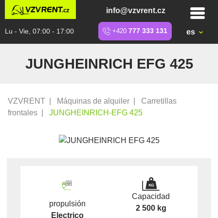
info@vzvrent.cz
Lu - Vie, 07:00 - 17:00
+420
777 333 131
es
JUNGHEINRICH EFG 425
VZVRENT
|
Máquinas de alquiler
|
Carretillas
frontales
|
JUNGHEINRICH-EFG 425
Capacidad
propulsión
2 500 kg
Electrico