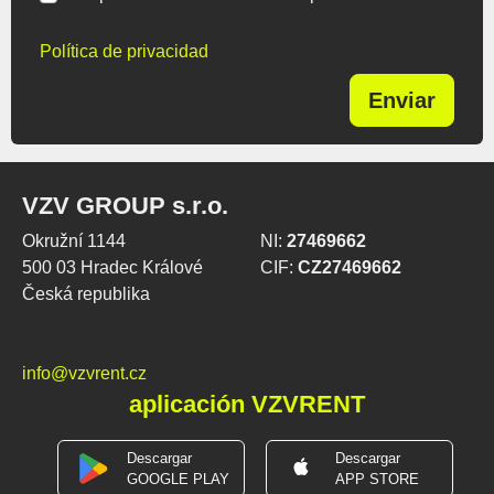
Política de privacidad
Enviar
VZV GROUP s.r.o.
Okružní 1144
NI:
27469662
500 03 Hradec Králové
CIF:
CZ27469662
Česká republika
info@vzvrent.cz
aplicación VZVRENT
Descargar
Descargar
GOOGLE PLAY
APP STORE