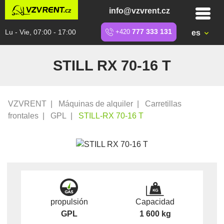
info@vzvrent.cz
Lu - Vie, 07:00 - 17:00
+420
777 333 131
es
STILL RX 70-16 T
VZVRENT
|
Máquinas de alquiler
|
Carretillas
frontales
|
GPL
|
STILL-RX 70-16 T
propulsión
Capacidad
GPL
1 600 kg