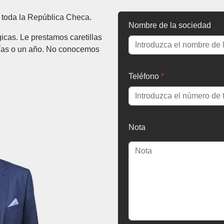
 toda la República Checa.
Nombre de la sociedad
cas. Le prestamos caretillas
días o un año. No conocemos
Teléfono
*
Nota