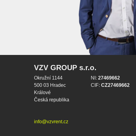
VZV GROUP s.r.o.
Okružní 1144
NI:
27469662
500 03 Hradec
CIF:
CZ27469662
Králové
Česká republika
info@vzvrent.cz