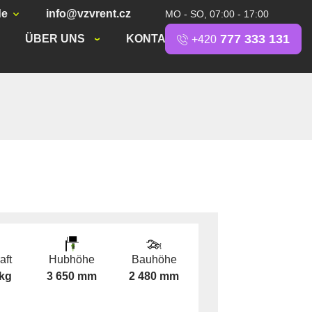
de
info@vzvrent.cz
MO - SO, 07:00 - 17:00
777 333 131
ÜBER UNS
KONTAKT
+420
aft
Hubhöhe
Bauhöhe
 kg
3 650 mm
2 480 mm