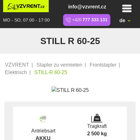
info@vzvrent.cz
MO - SO, 07:00 - 17:00
+420
777 333 131
de
STILL R 60-25
VZVRENT
|
Stapler zu vermieten
|
Frontstapler
|
Elektrisch
|
STILL-R 60-25
Tragkraft
Antriebsart
2 500 kg
AKKU