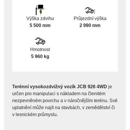
Výška zdvihu
Průjezdní výška
5 500 mm
2 990 mm
Hmotnost
5 960 kg
Terénní vysokozdvižný vozík JCB 926 4WD
je
určen pro manipulaci s nákladem na členitém
nezpevněném povrchu a v náročnějším terénu. Své
uplatnění může najít na stavbách, v zemědělství či
v lesnickém průmyslu.