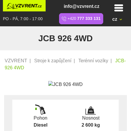
info@vzvrent.cz
PO - PÁ, 7:00 - 17:00
+420
777 333 131
cz
JCB 926 4WD
VZVRENT
|
Stroje k zapůjčení
|
Terénní vozíky
|
JCB-
926 4WD
Pohon
Nosnost
Diesel
2 600 kg