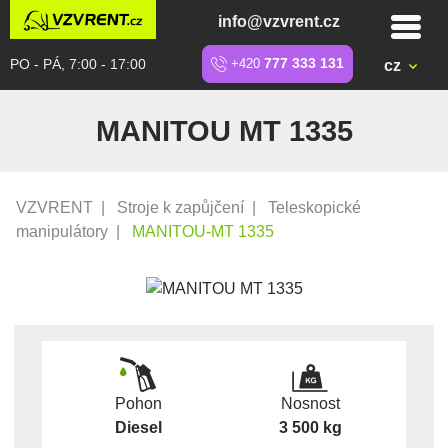
info@vzvrent.cz
PO - PÁ, 7:00 - 17:00
+420
777 333 131
cz
MANITOU MT 1335
VZVRENT
|
Stroje k zapůjčení
|
Teleskopické
manipulátory
|
MANITOU-MT 1335
Pohon
Nosnost
Diesel
3 500 kg