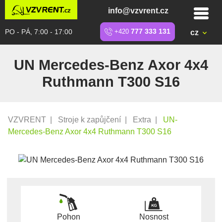
info@vzvrent.cz
PO - PÁ, 7:00 - 17:00
+420
777 333 131
cz
UN Mercedes-Benz Axor 4x4
Ruthmann T300 S16
VZVRENT
|
Stroje k zapůjčení
|
Extra
|
UN-
Mercedes-Benz Axor 4x4 Ruthmann T300 S16
Pohon
Nosnost