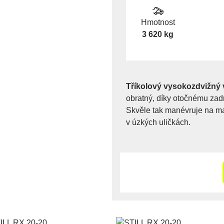
Hmotnost
3 620 kg
Tříkolový vysokozdvižný 
obratný, díky otočnému zad
Skvěle tak manévruje na ma
v úzkých uličkách.