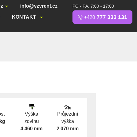
cz
info@vzvrent.cz
PO - PÁ, 7:00 - 17:00
777 333 131
KONTAKT
+420
st
Výška
Průjezdní
 kg
zdvihu
výška
4 460 mm
2 070 mm