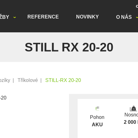
REFERENCE
NOVINKY
ŽBY
O NÁS
STILL RX 20-20
ozíky
|
Tříkolové
|
STILL-RX 20-20
Nosno
Pohon
2 000
AKU