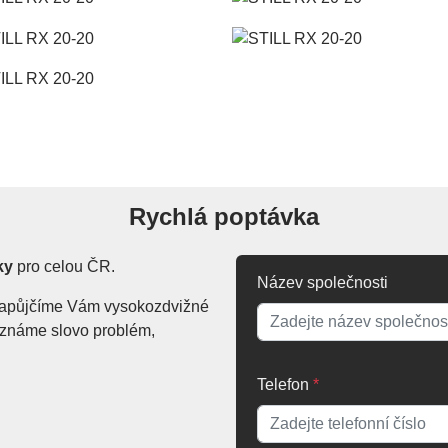
Rychlá poptávka
ky
pro celou ČR.
Název společnosti
. Zapůjčíme Vám vysokozdvižné
Neznáme slovo problém,
Telefon
*