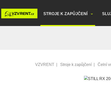
STROJE K ZAPŮJČENÍ
SLU
VZVRENT
|
Stroje k zapůjčení
|
Čelní v