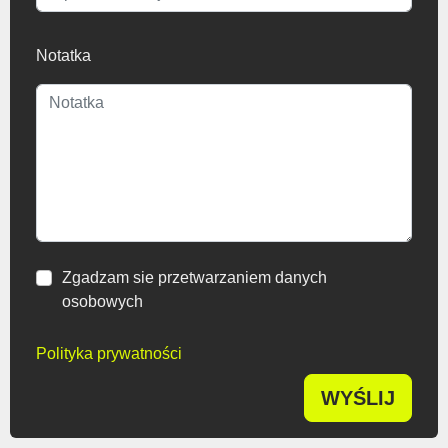
Zgadzam sie przetwarzaniem danych
osobowych
Polityka prywatności
WYŚLIJ
VZV GROUP s.r.o.
Okružní 1144
Numer identyfikacyjny: