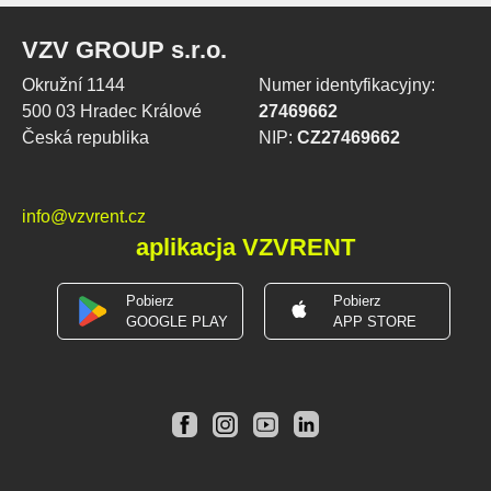
500 03 Hradec Králové
27469662
Česká republika
NIP:
CZ27469662
info@vzvrent.cz
aplikacja VZVRENT
Pobierz
Pobierz
GOOGLE PLAY
APP STORE
URZĄDZENIA DODATKOWE
USŁUGI
RECENZJE
AKTUALNOŚCI
O NAS
KONTAKT