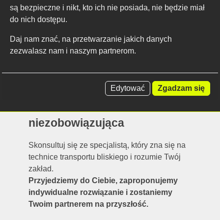
są bezpieczne i nikt, kto ich nie posiada, nie będzie miał
do nich dostępu.
Daj nam znać, na przetwarzanie jakich danych
Osobista konsultacja w Twojej
zezwalasz nam i naszym partnerom.
firmie – bezpłatna i
niezobowiązująca
Edytować
Zgadzam się
Skonsultuj się ze specjalistą, który zna się na
technice transportu bliskiego i rozumie Twój
zakład.
Przyjedziemy do Ciebie, zaproponujemy
indywidualne rozwiązanie i zostaniemy
Twoim partnerem na przyszłość.
Indywidualne podejście
🧑‍💼
Jeden handlowiec – jeden kontakt.
Nasz doradca odwiedzi Cię i
pozostanie Twoim kontaktem