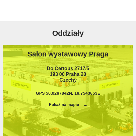
Oddziały
Salon wystawowy Praga
Do Čertous 2717/5
193 00 Praha 20
Czechy
GPS 50.0267842N, 16.7543653E
Pokaż na mapie
Magazyn główny Červená Voda
561 61 Červená Voda 535