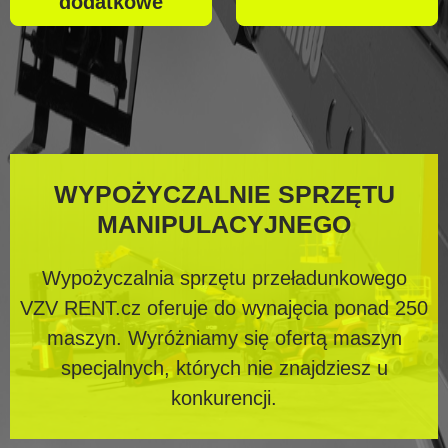
dodatkowe
WYPOŻYCZALNIE SPRZĘTU
MANIPULACYJNEGO
Wypożyczalnia sprzętu przeładunkowego
VZV RENT.cz oferuje do wynajęcia ponad 250
maszyn. Wyróżniamy się ofertą maszyn
specjalnych, których nie znajdziesz u
konkurencji.