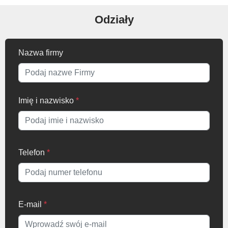
Nazwa firmy
Imię i nazwisko
*
Telefon
*
E-mail
*
Notatka