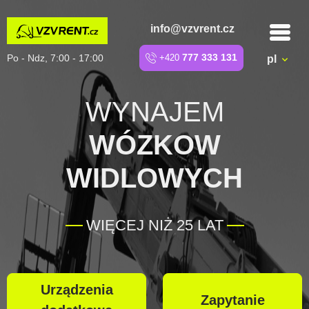
info@vzvrent.cz
Po - Ndz, 7:00 - 17:00
+420
777 333 131
pl
WYNAJEM
WÓZKOW
WIDLOWYCH
WIĘCEJ NIŻ 25 LAT
Urządzenia
Zapytanie