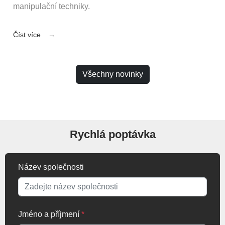
manipulační techniky.
Číst více
Všechny novinky
Rychlá poptávka
Název společnosti
Jméno a příjmení
*