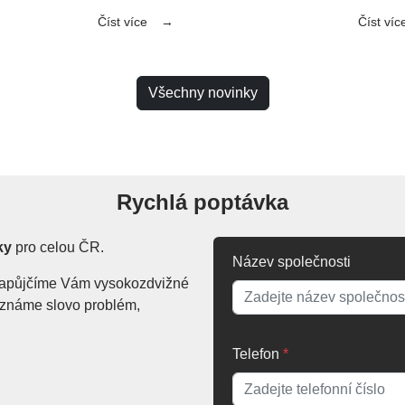
Číst více
Číst víc
Všechny novinky
Rychlá poptávka
ky
pro celou ČR.
Název společnosti
. Zapůjčíme Vám vysokozdvižné
Neznáme slovo problém,
Telefon
*