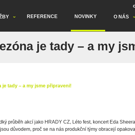
REFERENCE
NOVINKY
ŽBY
O NÁS
ezóna je tady – a my js
 je tady – a my jsme připraveni!
hladký průběh akcí jako HRADY CZ, Léto fest, koncert Eda Shee
s jsou důvodem, proč se na nás produkční týmy obracejí opakova