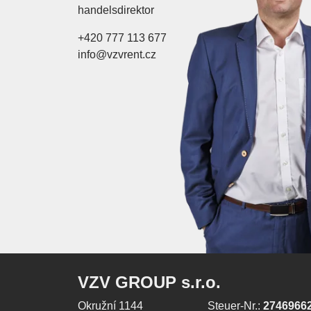
handelsdirektor
+420 777 113 677
info@vzvrent.cz
VZV GROUP s.r.o.
Okružní 1144
Steuer-Nr.:
2746966