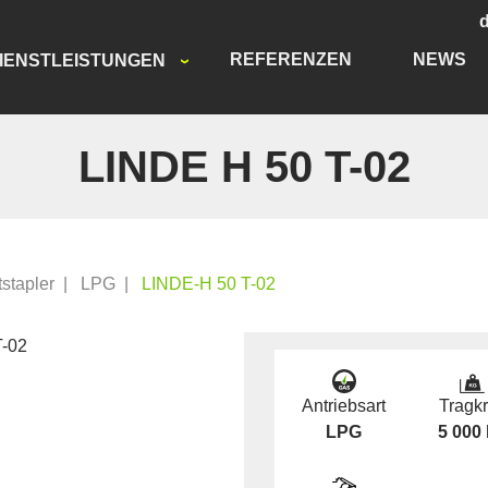
REFERENZEN
NEWS
IENSTLEISTUNGEN
LINDE H 50 T-02
tstapler
|
LPG
|
LINDE-H 50 T-02
Antriebsart
Tragkr
LPG
5 000