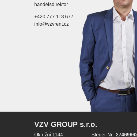
handelsdirektor
+420 777 113 677
info@vzvrent.cz
VZV GROUP s.r.o.
Okružní 1144
Steuer-Nr.:
2746966