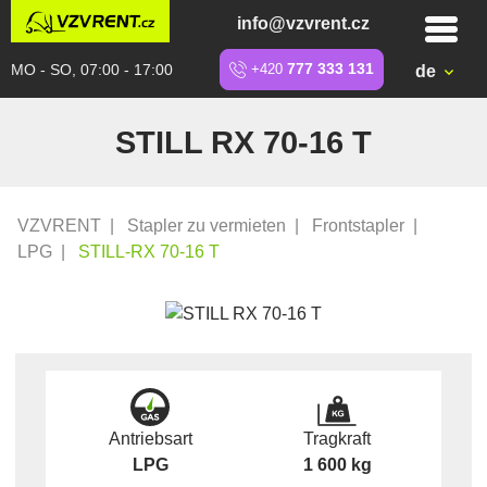
info@vzvrent.cz
MO - SO, 07:00 - 17:00
+420
777 333 131
de
STILL RX 70-16 T
VZVRENT
|
Stapler zu vermieten
|
Frontstapler
|
LPG
|
STILL-RX 70-16 T
Antriebsart
Tragkraft
LPG
1 600 kg