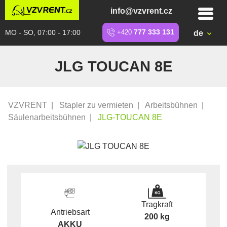
info@vzvrent.cz
MO - SO, 07:00 - 17:00
+420
777 333 131
de
JLG TOUCAN 8E
VZVRENT
|
Stapler zu vermieten
|
Arbeitsbühnen
|
Säulenarbeitsbühnen
|
JLG-TOUCAN 8E
Tragkraft
Antriebsart
200 kg
AKKU