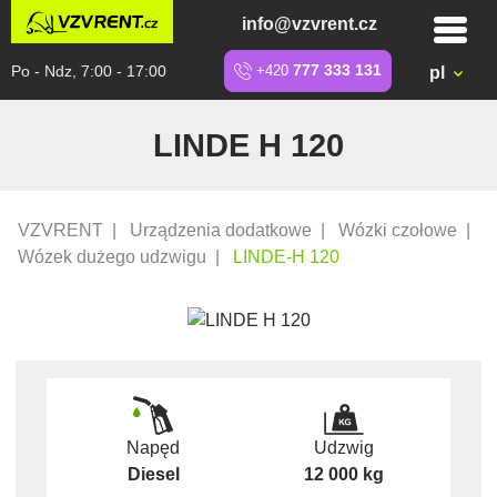
info@vzvrent.cz
Po - Ndz, 7:00 - 17:00
+420
777 333 131
pl
LINDE H 120
VZVRENT
|
Urządzenia dodatkowe
|
Wózki czołowe
|
Wózek dużego udzwigu
|
LINDE-H 120
Napęd
Udzwig
Diesel
12 000 kg