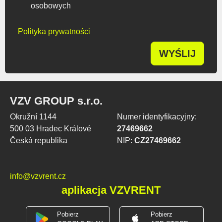
osobowych
Polityka prywatności
WYŚLIJ
VZV GROUP s.r.o.
Okružní 1144
Numer identyfikacyjny:
500 03 Hradec Králové
27469662
Česká republika
NIP:
CZ27469662
info@vzvrent.cz
aplikacja VZVRENT
Pobierz
Pobierz