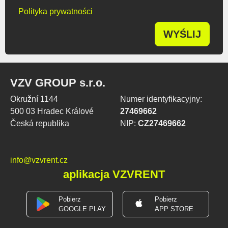
Polityka prywatności
WYŚLIJ
VZV GROUP s.r.o.
Okružní 1144
Numer identyfikacyjny:
500 03 Hradec Králové
27469662
Česká republika
NIP:
CZ27469662
info@vzvrent.cz
aplikacja VZVRENT
Pobierz
Pobierz
GOOGLE PLAY
APP STORE