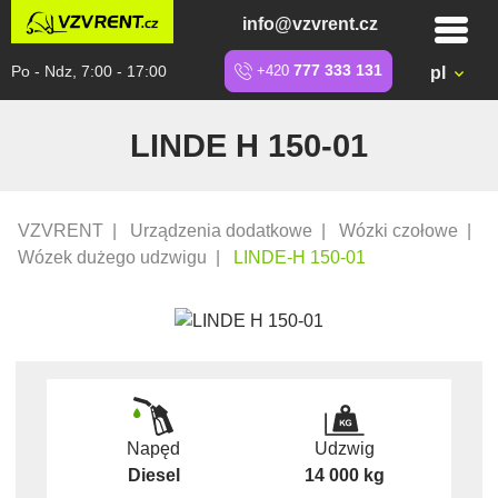
info@vzvrent.cz
Po - Ndz, 7:00 - 17:00
+420
777 333 131
pl
LINDE H 150-01
VZVRENT
|
Urządzenia dodatkowe
|
Wózki czołowe
|
Wózek dużego udzwigu
|
LINDE-H 150-01
Napęd
Udzwig
Diesel
14 000 kg