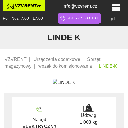
info@vzvrent.cz
Po - Ndz, 7:00 - 17:00
+420
777 333 131
pl
LINDE K
VZVRENT
|
Urządzenia dodatkowe
|
Sprzęt
magazynowy
|
wózek do komisjonowania
|
LINDE-K
Udzwig
Napęd
1 000 kg
ELEKTRYCZNY