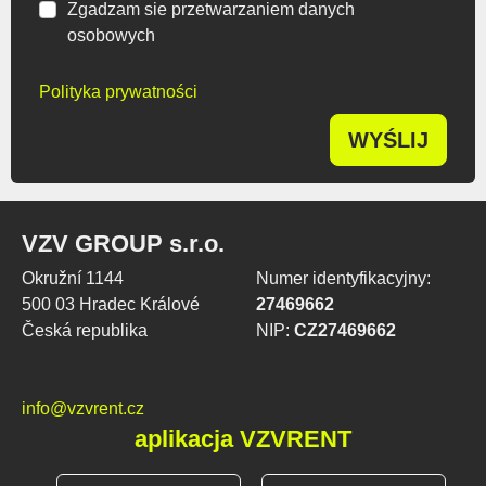
Zgadzam sie przetwarzaniem danych
osobowych
Polityka prywatności
WYŚLIJ
VZV GROUP s.r.o.
Okružní 1144
Numer identyfikacyjny:
500 03 Hradec Králové
27469662
Česká republika
NIP:
CZ27469662
info@vzvrent.cz
aplikacja VZVRENT