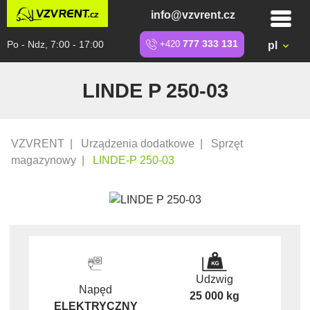
info@vzvrent.cz
Po - Ndz, 7:00 - 17:00
+420
777 333 131
pl
LINDE P 250-03
VZVRENT
|
Urządzenia dodatkowe
|
Sprzęt
magazynowy
|
LINDE-P 250-03
Udzwig
Napęd
25 000 kg
ELEKTRYCZNY