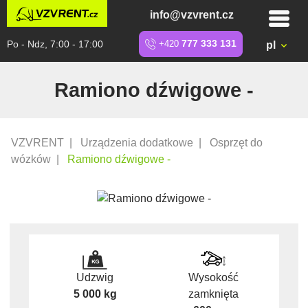
info@vzvrent.cz
Po - Ndz, 7:00 - 17:00
+420
777 333 131
pl
Ramiono dźwigowe -
VZVRENT
|
Urządzenia dodatkowe
|
Osprzęt do
wózków
|
Ramiono dźwigowe -
Udzwig
Wysokość
5 000 kg
zamknięta