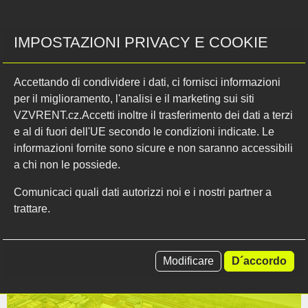
GPS 50.0267842N, 16.7543653E
far vedere sulla carta
IMPOSTAZIONI PRIVACY E COOKIE
Accettando di condividere i dati, ci fornisci informazioni
per il miglioramento, l'analisi e il marketing sui siti
VZVRENT.cz.Accetti inoltre il trasferimento dei dati a terzi
e al di fuori dell'UE secondo le condizioni indicate. Le
Magazzino principale Červená Voda
informazioni fornite sono sicure e non saranno accessibili
a chi non le possiede.
561 61 Červená Voda 535
Repubblica Ceca
Comunicaci quali dati autorizzi noi e i nostri partner a
trattare.
GPS 50.1233308N, 14.6094886E
far vedere sulla carta
Modificare
D´accordo