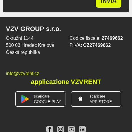
INVIA
VZV GROUP s.r.o.
Okružní 1144
Codice fiscale:
27469662
500 03 Hradec Králové
P.IVA:
CZ27469662
Česká republika
info@vzvrent.cz
applicazione VZVRENT
scaricare
scaricare
GOOGLE PLAY
APP STORE