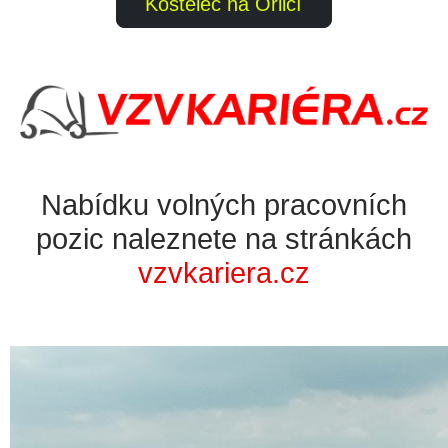
Kostelec na Orlicí
Nabídku volných pracovních
pozic naleznete na stránkách
vzvkariera.cz