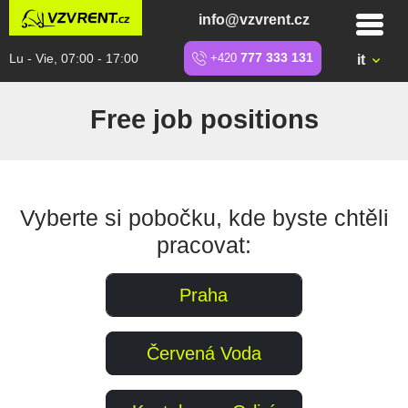
info@vzvrent.cz
Lu - Vie, 07:00 - 17:00
+420
777 333 131
it
Free job positions
Vyberte si pobočku, kde byste chtěli
pracovat:
Praha
Červená Voda