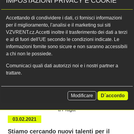
IMPOSTAZIONI PRIVACY E COOKIE
561 61 Červená Voda 535
Repubblica Ceca
Accettando di condividere i dati, ci fornisci informazioni
per il miglioramento, l'analisi e il marketing sui siti
VZVRENT.cz.Accetti inoltre il trasferimento dei dati a terzi
GPS 50.1233308N, 14.6094886E
e al di fuori dell'UE secondo le condizioni indicate. Le
far vedere sulla carta
informazioni fornite sono sicure e non saranno accessibili
a chi non le possiede.
Comunicaci quali dati autorizzi noi e i nostri partner a
trattare.
Ultime notizie
Modificare
D´accordo
03.02.2021
Stiamo cercando nuovi talenti per il