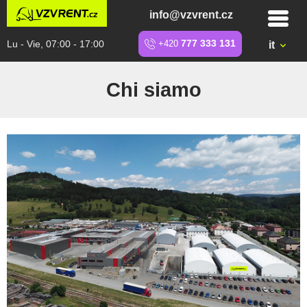
info@vzvrent.cz
Lu - Vie, 07:00 - 17:00
+420
777 333 131
it
Chi siamo