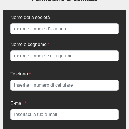
Nome della società
Nome e cognome
*
Telefono
*
E-mail
*